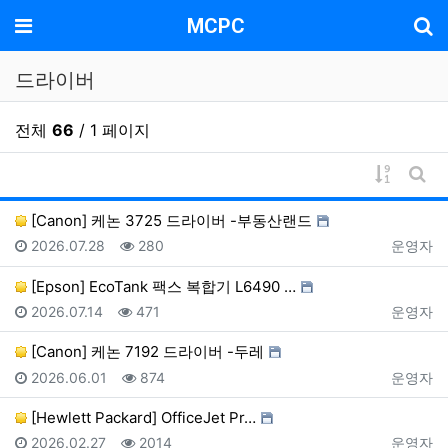
기
메뉴
MCPC
드라이버
전체
66
/ 1 페이지
게시물 
게시
[Canon] 케논 3725 드라이버 -부동산랜드
등록일
조회
등록자
2026.07.28
280
운영자
[Epson] EcoTank 팩스 복합기 L6490 …
등록일
조회
등록자
2026.07.14
471
운영자
[Canon] 케논 7192 드라이버 -두레
등록일
조회
등록자
2026.06.01
874
운영자
[Hewlett Packard] OfficeJet Pr…
등록일
조회
등록자
2026.02.27
2014
운영자