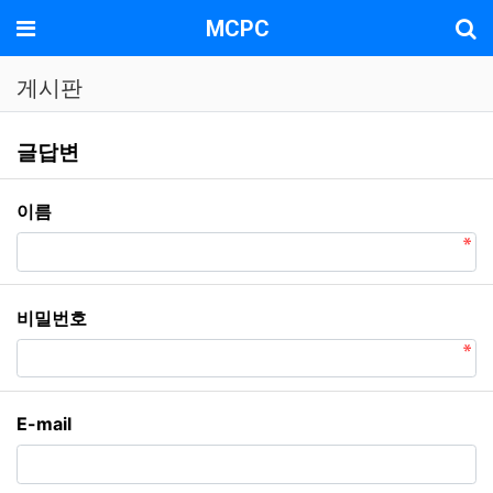
기
메뉴
MCPC
게시판
게시판 글답변
글답변
필수
이름
필수
비밀번호
E-mail